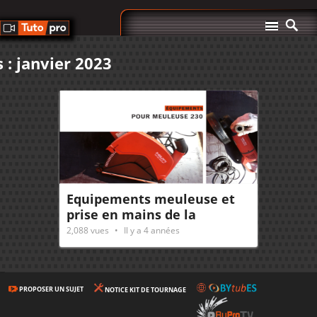
 : janvier 2023
Equipements meuleuse et
prise en mains de la
meuleuse 230
2,088
vues
Il y a 4 années
PROPOSER UN SUJET
NOTICE KIT DE TOURNAGE