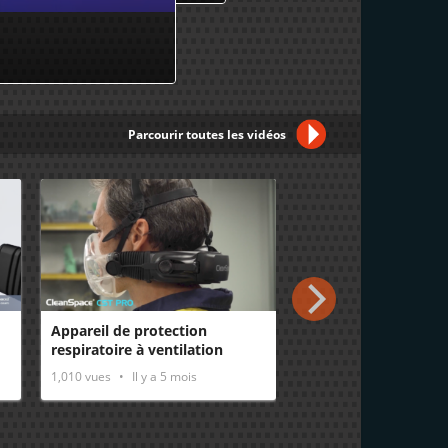
Parcourir toutes les vidéos
Appareil de protection
Clé à étais universel
respiratoire à ventilation
80cm Nanovib – Leb
assistée – Mise en place et
1,010
vues
Il y a 5 mois
1,023
vues
Il y a 1 an
retrait