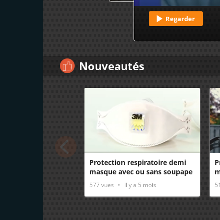
Regarder
Nouveautés
Protection respiratoire demi
P
masque avec ou sans soupape
m
– Utilisation
U
577
vues
Il y a 5 mois
5