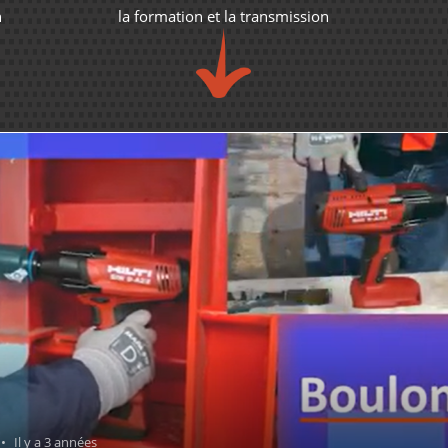
n
la formation et la transmission
Perforateur Burineur
 2 années
Matériels
1,930
vues
Il y a 3 an
Regarder
Il y a 3 années