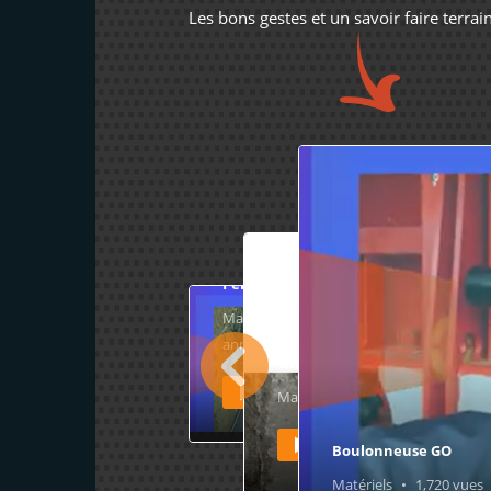
Les bons gestes et un savoir faire terrai
Perceuse-Visseuse
Matériels
1,727
vues
Il y a 3
années
Utilisation Pistolet à ligaturer
Regarder
Matériels
1,826
vues
Il y a
Regarder
Boulonneuse GO
Matériels
1,720
vues