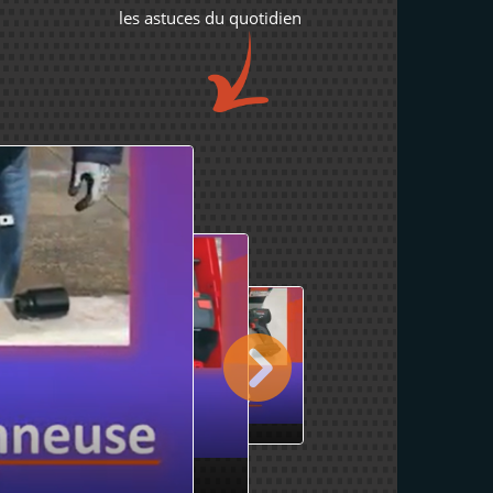
les astuces du quotidien
Visseuse à choc
Matériels
1,506
vues
Il y a 3
années
Regarder
nées