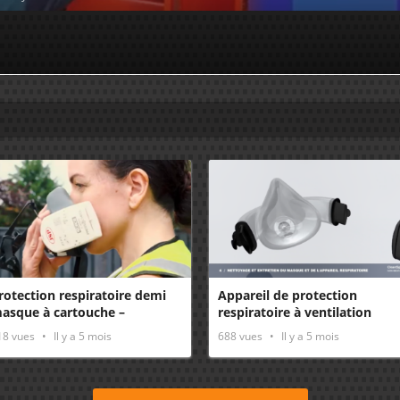
rotection respiratoire demi
Appareil de protection
asque à cartouche –
respiratoire à ventilation
tilisation
assistée – Nettoyage –
18
vues
Il y a 5 mois
688
vues
Il y a 5 mois
Entretien – Recalibrage