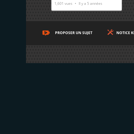
1,601
vues
Il y a 5 années
PROPOSER UN SUJET
NOTICE K