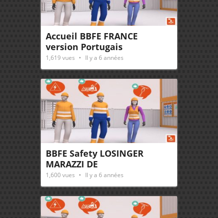
Accueil BBFE FRANCE
version Portugais
1,619
vues
Il y a 6 années
BBFE Safety LOSINGER
MARAZZI DE
1,600
vues
Il y a 6 années