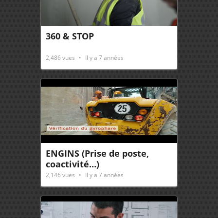
360 & STOP
2,486
vues
Il y a 7 années
ENGINS (Prise de poste,
coactivité…)
2,146
vues
Il y a 7 années