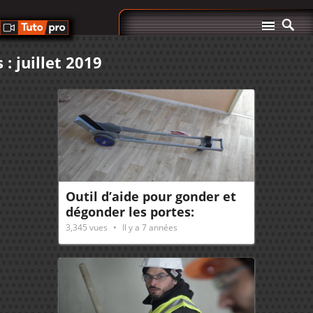
 : juillet 2019
Outil d’aide pour gonder et
dégonder les portes:
Doorjack
3,345
vues
Il y a 7 années