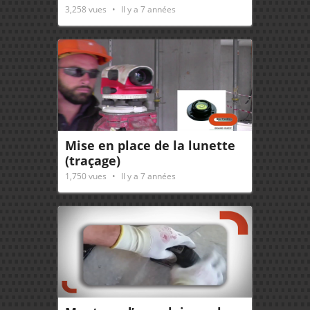
3,258
vues
Il y a 7 années
Mise en place de la lunette
(traçage)
1,750
vues
Il y a 7 années