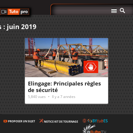
 : juin 2019
Elingage: Principales règles
de sécurité
5,840
vues
Il y a 7 années
PROPOSER UN SUJET
NOTICE KIT DE TOURNAGE